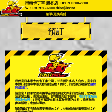
街頭卡丁車 澀谷店
OPEN 10:00-22:00
📞+81-80-9999-2525
📧
shina@kart.st
菜單/更換店鋪
首頁
預訂
關於我們
規格
價格
交通資訊
顧客評價
常見問題
公司
預訂
更換店鋪
東京 品川 #1
東京 秋葉原 #1
東京 秋葉原 #2
東京 澀谷
我們是日本最大的卡丁車公司，並且與
許多名人
合作，是來日
東京 澀谷分店
東京灣
本旅行的遊客中
最受歡迎的活動
！因此，我們強烈建議您
儘快
完成預訂。
東京 淺草
大阪
請注意！如果您沒有攜帶必要的原始文件來我們店鋪，您將無
法參加活動，也無法退款。
(詳情請見以下說明
「在日本駕駛所
需駕駛執照」
) 若沒有攜帶在日本駕駛所需的文件，您將無法
沖繩
參加活動，也無法退款。
請閱讀以下有關您需要獲得的文件，並確保您能攜帶這些文件