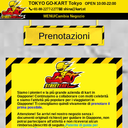
TOKYO GO-KART Tokyo
OPEN 10:00-22:00
📞+81-80-2277-2277
📧
shina@kart.st
MENU/Cambia Negozio
INIZIO
Prenotazioni
Chi Siamo
Specifiche
Prezzo
Accesso
Recensioni
FAQ
Azienda
Prenotazioni
Cambia Negozio
Tokyo Shinagawa
Tokyo Akihabara#1
Tokyo Akihabara#2
Tokyo Shibuya
Siamo i
pionieri
e la
più grande azienda di kart
in
Tokyo Shibuya Annex
Tokyo Bay
Giappone! Continuiamo a collaborare con
molti celebrità
e siamo l'
attività più popolare
per i viaggiatori in
Giappone! Ti consigliamo quindi vivamente di
prenotare il
Tokyo Asakusa
Osaka
prima possibile.
Attenzione! Se arrivi nel nostro negozio senza i
Okinawa
documenti originali richiesti per guidare in Giappone, non
potrai partecipare all'attività e non riceverai alcun
rimborso.
(descritti di seguito
„Patente di guida per