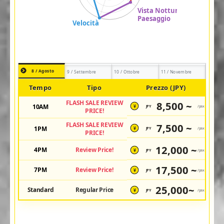
8 / Agosto
9 / Settembre
10 / Ottobre
11 / Novembre
Tempo
Tipo
Prezzo (JPY)
FLASH SALE REVIEW
8,500 ~
10AM
JPY
/pax
¥
PRICE!
FLASH SALE REVIEW
7,500 ~
1PM
JPY
/pax
¥
PRICE!
12,000 ~
4PM
Review Price!
JPY
/pax
¥
17,500 ~
7PM
Review Price!
JPY
/pax
¥
25,000~
Standard
Regular Price
JPY
/pax
¥