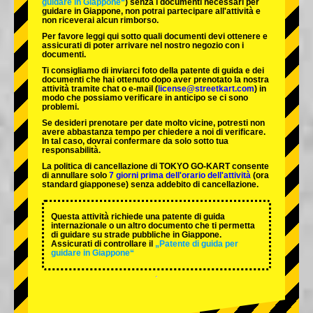
guidare in Giappone“
) senza i documenti necessari per
guidare in Giappone, non potrai partecipare all'attività e
non riceverai alcun rimborso.
Per favore leggi qui sotto quali documenti devi ottenere e
assicurati di poter arrivare nel nostro negozio con i
documenti.
Ti consigliamo di inviarci foto della patente di guida e dei
documenti che hai ottenuto dopo aver prenotato la nostra
attività tramite chat o e-mail (
license@streetkart.com
) in
modo che possiamo verificare in anticipo se ci sono
problemi.
Se desideri prenotare per date molto vicine, potresti non
avere abbastanza tempo per chiedere a noi di verificare.
In tal caso, dovrai confermare da solo sotto tua
responsabilità.
La politica di cancellazione di TOKYO GO-KART consente
di annullare solo
7 giorni prima dell'orario dell'attività
(ora
standard giapponese) senza addebito di cancellazione.
Questa attività richiede una patente di guida
internazionale o un altro documento che ti permetta
di guidare su strade pubbliche in Giappone.
Assicurati di controllare il
„Patente di guida per
guidare in Giappone“