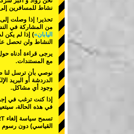
نحن
رواد
و
أكبر شركة
نشاط
للمسافرين إلى 
تحذير! إذا وصلت إلى م
من المشاركة في الن
اليابان»
) إذا لم يكن ل
النشاط ولن تحصل على
يرجى قراءة أدناه حول
مع المستندات.
نوصي بأن ترسل لنا صو
الدردشة أو البريد الإل
وجود أي مشاكل.
إذا كنت ترغب في إجرا
في هذه الحالة، سيتع
تسمح سياسة إلغاء TOKYO GO-KART فقط بإلغاء
القياسي) دون رسوم إل