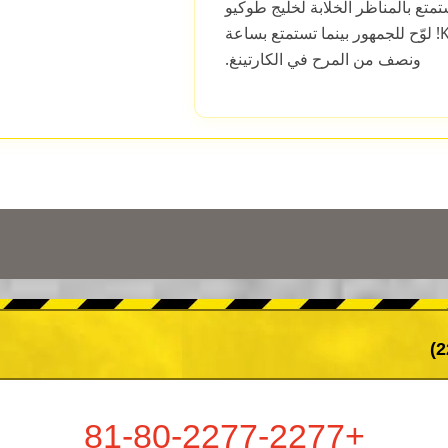
تع بالمناظر الخلابة لخليج طوكيو
أثناء مشاركتك في دورة K-M! لوّح للجمهور بينما تستمتع بساعة
ونصف من المرح في الكارتينغ.
+81-80-2277-2277