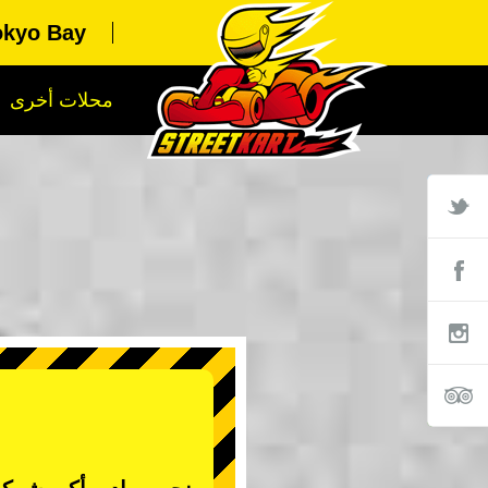
kyo Bay
محلات أخرى