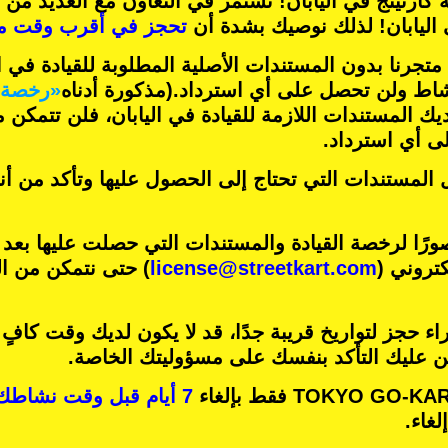
 كارتينج
في اليابان! نستمر في التعاون مع
العديد من 
اليابان! لذلك نوصيك بشدة أن
تحجز في أقرب وقت م
تجرنا بدون المستندات الأصلية المطلوبة للقيادة في ال
شاط ولن تحصل على أي استرداد.
(مذكورة أدناه
«رخصة ا
ديك المستندات اللازمة للقيادة في اليابان، فلن تتمكن
 أي استرداد.
 المستندات التي تحتاج إلى الحصول عليها وتأكد من أ
رًا لرخصة القيادة والمستندات التي حصلت عليها بعد
كتروني (
license@streetkart.com
) حتى نتمكن من ال
ء حجز لتواريخ قريبة جدًا، قد لا يكون لديك وقت كافٍ
ين عليك التأكد بنفسك على مسؤوليتك الخاصة.
7 أيام قبل وقت نشاطك
غاء.