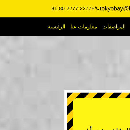
tokyobay@k
📞+81-80-2277-2277
المواصفات
معلومات عنا
الرئيسية